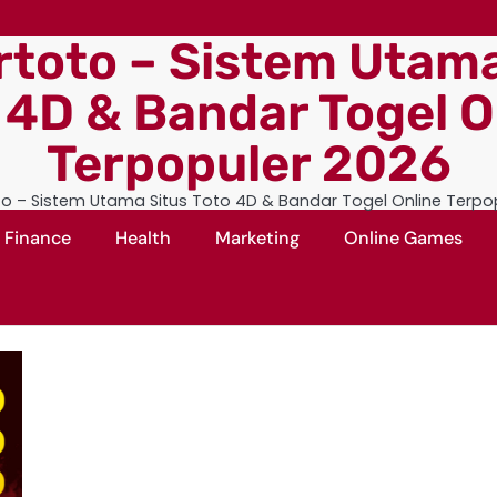
toto – Sistem Utama
 4D & Bandar Togel O
Terpopuler 2026
 – Sistem Utama Situs Toto 4D & Bandar Togel Online Terpo
Finance
Health
Marketing
Online Games