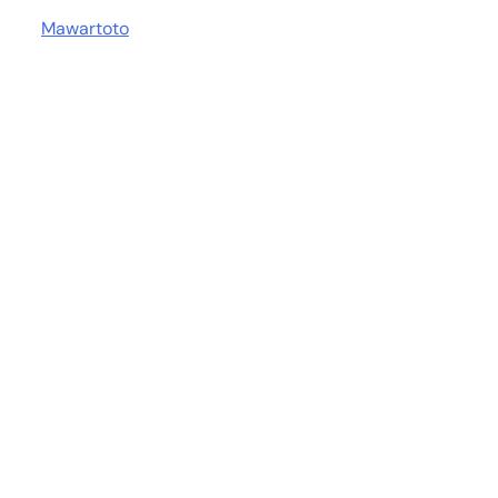
Mawartoto